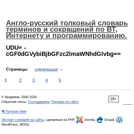
Англо-русский толковый словарь
терминов и сокращений по ВТ,
Интернету и программированию.
UDU= -
cGF0dGVybiBjbGFzc2lmaWNhdGlvbg==
Страницы
следующая
→
1
2
3
4
5
© Академик, 2000-2026
18+
Обратная связь:
Техподдержка
,
Реклама на сайте
👣 Путешествия
Экспорт словарей на сайты
, сделанные на PHP,
Joomla,
Drupal,
WordPress, MODx.